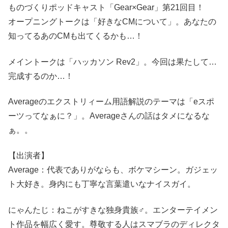
ものづくりポッドキャスト「Gear×Gear」第21回目！
オープニングトークは「好きなCMについて」。あなたの
知ってるあのCMも出てくるかも…！
メイントークは「ハッカソン Rev2」。今回は果たして…
完成するのか…！
Averageのエクストリィーム用語解説のテーマは「eスポ
ーツってなぁに？」。Averageさんの話はタメになるな
ぁ。。
【出演者】
Average：代表でありがならも、ボケマシーン。ガジェッ
ト大好き。身内にも丁寧な言葉遣いなナイスガイ。
にゃんたじ：ねこがすきな独身貴族♂。エンターテイメン
ト作品を幅広く愛す。尊敬する人はスマブラのディレクタ