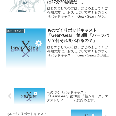
は27分30秒後だ…」
はじめましての方は、はじめまして！ご
存知の方は、お久しぶりです！ものづく
りポッドキャスト「Gear×Gear」がつい
に始動！第1回目からゆるーくもあつーく
語っております。【出演者】Average：代
表でありがならも、ボケマシーン。ガジ
ものづくりポッドキャスト
ポッドキャスト
ェット...
「Gear×Gear」第8回 「バーフバ
リ？何それ食べれるの？」
はじめましての方は、はじめまして！ご
存知の方は、お久しぶりです！ものづく
りポッドキャスト「Gear×Gear」第8回
目！今回も、映画情報や映画感想を紹介
しているブログ「ムービニアンズ」より
のっちさんがゲストとして登場です！！
今回はのっちさん...
ものづくりポッドキャスト
「Gear×Gear」第20回 「新シリーズ、エ
クストリィーーームに始めます」
ものづくりポッドキャスト