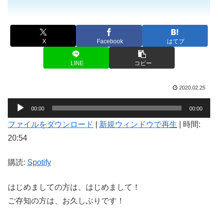
X
Facebook
はてブ
LINE
コピー
2020.02.25
音
00:00
00:00
声
ファイルをダウンロード
|
新規ウィンドウで再生
|
時間:
プ
20:54
レ
ー
購読:
Spotify
ヤ
ー
はじめましての方は、はじめまして！
ご存知の方は、お久しぶりです！