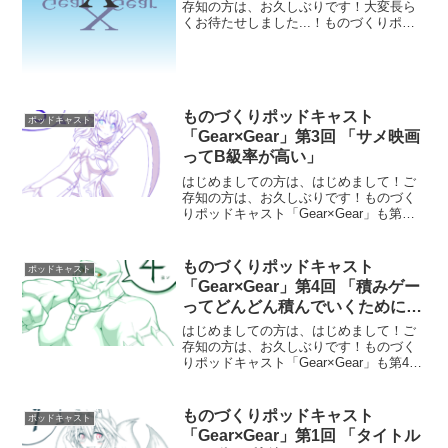
存知の方は、お久しぶりです！大変長ら
くお待たせしました...！ものづくりポッ
ドキャスト「Gear×Gear」第37回目！今
回はAverage・にゃんたじ・ぽちの３人で
2021年を振り返ります！（もう半年経...
ものづくりポッドキャスト
ポッドキャスト
「Gear×Gear」第3回 「サメ映画
ってB級率が高い」
はじめましての方は、はじめまして！ご
存知の方は、お久しぶりです！ものづく
りポッドキャスト「Gear×Gear」も第３
回目！映画の話からオススメの本の話ま
で内容が濃い回をお届け！※にゃんたじ
の本のオススメ紹介で「寺町三条のホー
ものづくりポッドキャスト
ポッドキャスト
ムズ」と言ってい...
「Gear×Gear」第4回 「積みゲー
ってどんどん積んでいくためにあ
る」
はじめましての方は、はじめまして！ご
存知の方は、お久しぶりです！ものづく
りポッドキャスト「Gear×Gear」も第4回
目！今回はゲームの話からゲームブック
制作の進捗状況をお届け！ Averageさん
が最近やったゲームはこちら↓ ◼️Apex...
ものづくりポッドキャスト
ポッドキャスト
「Gear×Gear」第1回 「タイトル