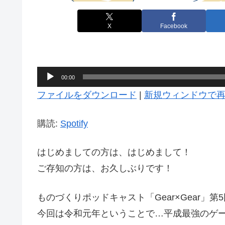
X
Facebook
音
00:00
声
ファイルをダウンロード
|
新規ウィンドウで
プ
レ
購読:
Spotify
ー
はじめましての方は、はじめまして！
ヤ
ご存知の方は、お久しぶりです！
ー
ものづくりポッドキャスト「Gear×Gear」第
今回は令和元年ということで…平成最強のゲ