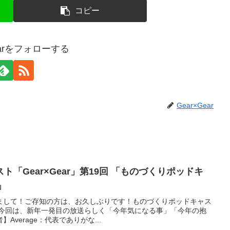
コピー
earをフォローする
Gear×Gear
「Gear×Gear」第19回 「ものづくりポッドキ
」
まして！ご存知の方は、お久しぶりです！ものづくりポッドキャス
回目！今回は、新年一発目の放送らしく「今年気になる事」「今年の抱
verage：代表でありがな...