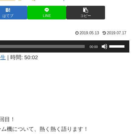
はてブ
LINE
コピー
2019.05.13
2019.07.17
ボ
00:00
リ
再生
|
時間: 50:02
ュ
ー
ム
調
節
に
5回目！
は
ーム機について、熱く熱く語ります！
上