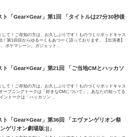
「Gear×Gear」第1回 「タイトルは27分30秒後
まして！ご存知の方は、お久しぶりです！ものづくりポッドキャス
いに始動！第1回目からゆるーくもあつーく語っております。【出演者】
も、ボケマシーン。ガジェット...
「Gear×Gear」第21回 「ご当地CMとハッカソ
まして！ご存知の方は、お久しぶりです！ものづくりポッドキャス
回目！オープニングトークは「好きなCMについて」。あなたの知ってる
イントークは「ハッカソン ...
「Gear×Gear」第36回 「エヴァンゲリオン祭
ンゲリオン劇場版:||」