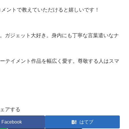
下
コメントで教えていただけると嬉しいです！
矢
印
キ
ーン。ガジェット大好き。身内にも丁寧な言葉遣いなナ
ー
を
使
ターテイメント作品を幅広く愛す。尊敬する人はスマ
っ
て
く
だ
さ
ェアする
い。
Facebook
はてブ