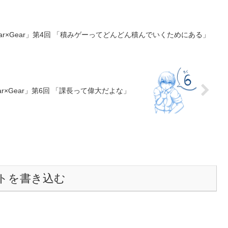
r×Gear」第4回 「積みゲーってどんどん積んでいくためにある」
r×Gear」第6回 「課長って偉大だよな」
トを書き込む